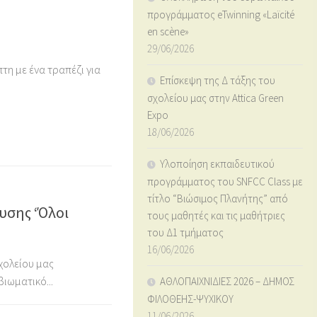
προγράμματος eTwinning «Laïcité
en scène»
29/06/2026
τη με ένα τραπέζι για
Επίσκεψη της Δ τάξης του
σχολείου μας στην Attica Green
Expo
18/06/2026
Υλοποίηση εκπαιδευτικού
προγράμματος του SNFCC Class με
τίτλο “Βιώσιμος Πλανήτης” από
υσης ‘Όλοι
τους μαθητές και τις μαθήτριες
του Δ1 τμήματος
16/06/2026
σχολείου μας
ιωματικό...
ΑΘΛΟΠΑΙΧΝΙΔΙΕΣ 2026 – ΔΗΜΟΣ
ΦΙΛΟΘΕΗΣ-ΨΥΧΙΚΟΥ
11/06/2026