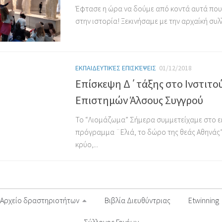
Έφτασε η ώρα να δούμε από κοντά αυτά πο
στην ιστορία! Ξεκινήσαμε με την αρχαίκή συλλ
ΕΚΠΑΙΔΕΥΤΙΚΈΣ ΕΠΙΣΚΈΨΕΙΣ
01/12/2018
Επίσκεψη Δ΄τάξης στο Ινστιτο
Επιστημών Άλσους Συγγρού
Το “Λιομάζωμα” Σήμερα συμμετείχαμε στο ε
πρόγραμμα ¨Ελιά, το δώρο της θεάς Αθηνάς”
κρύο,...
Αρχείο δραστηριοτήτων
Βιβλία Διευθύντριας
Etwinning