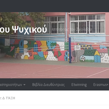
έου Ψυχικού
Ιστότοπος του Σχολείου
αστηριοτήτων
Βιβλία Διευθύντριας
Etwinning
Erasmus+
:
Δ ΤΆΞΗ