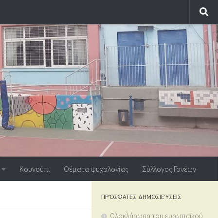
Κουνούπι
Θέματα ψυχολογίας
Σύλλογος Γονέων
ΠΡΌΣΦΑΤΕΣ ΔΗΜΟΣΙΕΎΣΕΙΣ
Ολοκλήρωση του ευρωπαϊκού