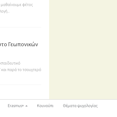
υ μαθαίνουμε φέτος
ογή...
ύτο Γεωπονικών
κπαιδευτικό
 και παρά το τσουχτερό
Erasmus+
Κουνούπι
Θέματα ψυχολογίας