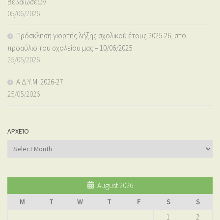
Βεβαιώσεων
05/06/2026
Πρόσκληση γιορτής λήξης σχολικού έτους 2025-26, στο
προαύλιο του σχολείου μας – 10/06/2025
25/05/2026
Α.Δ.Υ.Μ. 2026-27
25/05/2026
ΑΡΧΕΊΟ
Αρχείο
August 2026
M
T
W
T
F
S
S
1
2