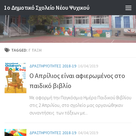
1o Δημοτικό Σχολείο Νέου Ψυχικού
Skip to content
TAGGED:
Γ ΤΑΞΗ
ΔΡΑΣΤΗΡΙΌΤΗΤΕΣ 2018-19
16/04/2019
Ο Απρίλιος είναι αφιερωμένος στο
παιδικό βιβλίο
Με αφορμή την Παγκόσμια Ημέρα Παιδικού Βιβλίου
στις 2 Απριλίου, στο σχολείο μας οργανώθηκαν
συναντήσεις των τάξεων με...
ΔΡΑΣΤΗΡΙΌΤΗΤΕΣ 2018-19
04/04/2019