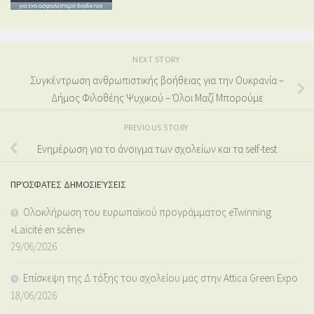
NEXT STORY
Συγκέντρωση ανθρωπιστικής βοήθειας για την Ουκρανία –
Δήμος Φιλοθέης Ψυχικού – Όλοι Μαζί Μπορούμε
PREVIOUS STORY
Ενημέρωση για το άνοιγμα των σχολείων και τα self-test
ΠΡΌΣΦΑΤΕΣ ΔΗΜΟΣΙΕΎΣΕΙΣ
Ολοκλήρωση του ευρωπαϊκού προγράμματος eTwinning
«Laïcité en scène»
29/06/2026
Επίσκεψη της Δ τάξης του σχολείου μας στην Attica Green Expo
18/06/2026