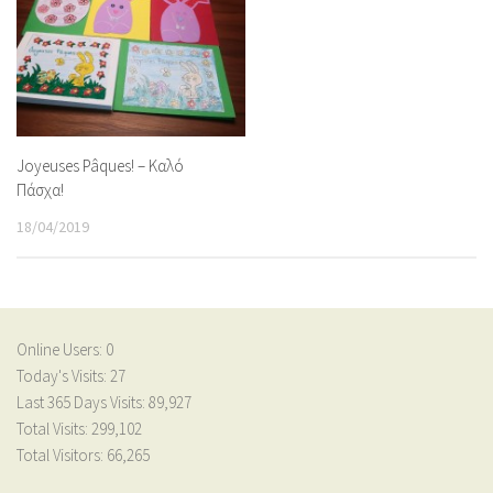
Joyeuses Pâques! – Καλό
Πάσχα!
18/04/2019
Online Users:
0
Today's Visits:
27
Last 365 Days Visits:
89,927
Total Visits:
299,102
Total Visitors:
66,265