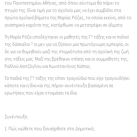
του Πανεπιστημίου Αθήνας, από όπου σύντομα θα πάρει το
πτυχίο της. Είναι τιμή για το σχολείο μας να έχει συμβάλει στα
πρώτα σχολικά βήματα της Μαρίας Ρόζας, τα οποία εκείνη, από το
αναπηρικό καρότσι της, κατόρθωσε να μετατρέψει σε άλματα.
Τη Μαρία Ρόζα υποδέχτηκαν οι μαθητές της Γ? τάξης και οι παλιοί
της δάσκαλοι ? οι μεν για να ζήσουν μια πρωτόγνωρη εμπειρία, οι
δε για να θυμηθούν μαζί της στιγμιότυπα από τη σχολική της ζωή
στις τάξεις μας. Μαζί της βρέθηκαν επίσης και οι συμμαθητές της,
Ραλλού Ασιτζόγλου και Κωνσταντίνος Κιάπας.
Τα παιδιά της Γ? τάξης της είπαν τραγούδια που είχε τραγουδήσει
κάποτε και η ίδια και της πήραν συνέντευξη βασισμένη σε
ερωτήσεις που είχαν ετοιμάσει τα ίδια.
Συνέντευξη
1.
Πώς νιώθετε που ξαναήρθατε στο Δημοτικό;