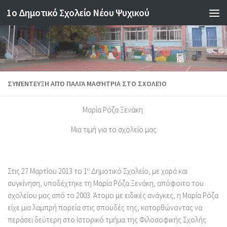
1o Δημοτικό Σχολείο Νέου Ψυχικού
Skip to content
ΣΥΝΈΝΤΕΥΞΗ ΑΠΌ ΠΑΛΙΆ ΜΑΘΉΤΡΙΑ ΣΤΟ ΣΧΟΛΕΊΟ
Μαρία Ρόζα Ξενάκη
:
Μια τιμή για το σχολείο μας
Στις 27 Μαρτίου 2013 το 1
ο
Δημοτικό Σχολείο, με χαρά και
συγκίνηση, υποδέχτηκε τη Μαρία Ρόζα Ξενάκη, απόφοιτο του
σχολείου μας από το 2003. Άτομο με ειδικές ανάγκες, η Μαρία Ρόζα
είχε μια λαμπρή πορεία στις σπουδές της, κατορθώνοντας να
περάσει δεύτερη στο Ιστορικό τμήμα της Φιλοσοφικής Σχολής