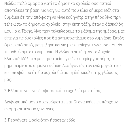
Νιώθω πολύ όμορφα γιατί το δημοτικό σχολείο ουσιαστικά
αποτέλεσε τη βάση για να γίνω αυτό που είμαι σήμερα. Μάλιστα
θυμάμαι ότι την απόφαση να γίνω καθηγήτρια την πήρα λίγο πριν
τελειώσω το δημοτικό σχολείο, στην έκτη τάξη, όταν ο δάσκαλός
μου, ο κ. Τάκης, λίγο πριν τελειώσουμε το μάθημα της ημέρας, μας
είπε για τις δυσκολίες που θα αντιμετωπίζαμε στο γυμνάσιο. Εκτός
όμως από αυτό, μας μίλησε και για μια «περίεργη» γλώσσα που θα
τη μαθαίναμε στο γυμνάσιο. Η γλώσσα αυτή ήταν τα Αρχαία
Ελληνικά. Μάλιστα μας πρωτοείπε για ένα «περίεργο» ρήμα, το
ρήμα «ειμί» που σημαίνει «είμαι». Ακούγοντάς τον εγώ μαγεύτηκα
και αποφάσισα ότι θα ασχοληθώ με τη διδασκαλία της γλώσσας
μας.
2.
Βλέπετε να είναι διαφορετικό το σχολείο μας τώρα;
Διαφορετικό μονο στα χρώματα είναι. Οι αναμνήσεις υπάρχουν
ακόμη και μένουν ζωντανές.
3.
Περνάγατε ωραία όταν ήσασταν εδώ;