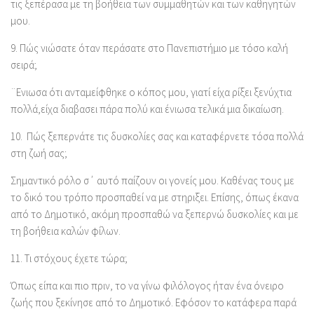
τις ξεπέρασα με τη βοήθεια των συμμαθητών και των καθηγητών
μου.
9.
Πώς νιώσατε όταν περάσατε στο Πανεπιστήμιο με τόσο καλή
σειρά;
¨Ενιωσα ότι ανταμείφθηκε ο κόπος μου, γιατί είχα ρίξει ξενύχτια
πολλά,είχα διαβασει πάρα πολύ και ένιωσα τελικά μια δικαίωση.
10.
Πώς ξεπερνάτε τις δυσκολίες σας και καταφέρνετε τόσα πολλά
στη ζωή σας;
Σημαντικό ρόλο σ΄ αυτό παίζουν οι γονείς μου. Καθένας τους με
το δικό του τρόπο προσπαθεί να με στηριξει. Επίσης, όπως έκανα
από το Δημοτικό, ακόμη προσπαθώ να ξεπερνώ δυσκολίες και με
τη βοήθεια καλών φίλων.
11.
Τι στόχους έχετε τώρα;
Όπως είπα και πιο πριν, το να γίνω φιλόλογος ήταν ένα όνειρο
ζωής που ξεκίνησε από το Δημοτικό. Εφόσον το κατάφερα παρά