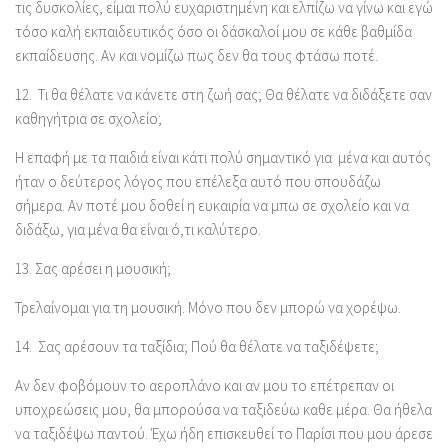
τις δυσκολίες, είμαι πολύ ευχαριστημένη και ελπίζω να γίνω και εγώ
τόσο καλή εκπαιδευτικός όσο οι δάσκαλοί μου σε κάθε βαθμίδα
εκπαίδευσης. Αν και νομίζω πως δεν θα τους φτάσω ποτέ.
12.
Τι θα θέλατε να κάνετε στη ζωή σας; Θα θέλατε να διδάξετε σαν
καθηγήτρια σε σχολείο;
Η επαφή με τα παιδιά είναι κάτι πολύ σημαντικό για μένα και αυτός
ήταν ο δεύτερος λόγος που επέλεξα αυτό που σπουδάζω
σήμερα. Αν ποτέ μου δοθεί η ευκαιρία να μπω σε σχολείο και να
διδάξω, για μένα θα είναι ό,τι καλύτερο.
13.
Σας αρέσει η μουσική;
Τρελαίνομαι για τη μουσική. Μόνο που δεν μπορώ να χορέψω.
14.
Σας αρέσουν τα ταξίδια; Πού θα θέλατε να ταξιδέψετε;
Αν δεν φοβόμουν το αεροπλάνο και αν μου το επέτρεπαν οι
υποχρεώσεις μου, θα μπορούσα να ταξιδεύω καθε μέρα. Θα ήθελα
να ταξιδέψω παντού. Έχω ήδη επισκευθεί το Παρίσι που μου άρεσε