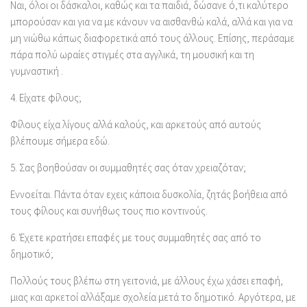
Ναι, όλοι οι δάσκαλοι, καθώς και τα παιδιά, δώσανε ό,τι καλύτερο
μπορούσαν και για να με κάνουν να αισθανθώ καλά, αλλά και για να
μη νιώθω κάπως διαφορετικά από τους άλλους. Επίσης, περάσαμε
πάρα πολύ ωραίες στιγμές στα αγγλικά, τη μουσική και τη
γυμναστική .
4.
Είχατε φίλους;
Φίλους είχα λίγους αλλά καλούς, και αρκετούς από αυτούς
βλέπουμε σήμερα εδώ.
5.
Σας βοηθούσαν οι συμμαθητές σας όταν χρειαζόταν;
Εννοείται. Πάντα όταν εχεις κάποια δυσκολία, ζητάς βοήθεια από
τους φίλους και συνήθως τους πιο κοντινούς.
6.
Έχετε κρατήσει επαφές με τους συμμαθητές σας από το
δημοτικό;
Πολλούς τους βλέπω στη γειτονιά, με άλλους έχω χάσει επαφή,
μιας και αρκετοί αλλάξαμε σχολεία μετά το δημοτικό. Αργότερα, με