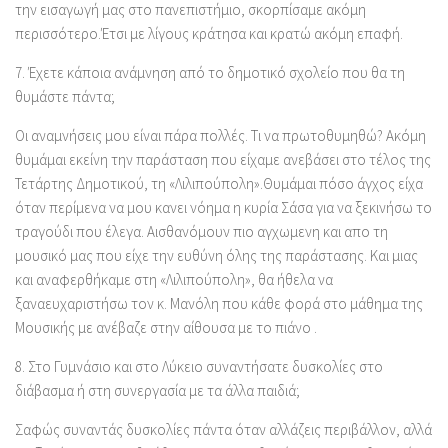
την εισαγωγή μας στο πανεπιστήμιο, σκορπίσαμε ακόμη
περισσότερο.Έτσι με λίγους κράτησα και κρατώ ακόμη επαφή.
7.
Έχετε κάποια ανάμνηση από το δημοτικό σχολείο που θα τη
θυμάστε πάντα;
Οι αναμνήσεις μου είναι πάρα πολλές. Τι να πρωτοθυμηθώ? Ακόμη
θυμάμαι εκείνη την παράσταση που είχαμε ανεβάσει στο τέλος της
Τετάρτης Δημοτικού, τη «Λιλιπούπολη».Θυμάμαι πόσο άγχος είχα
όταν περίμενα να μου κανει νόημα η κυρία Σάσα για να ξεκινήσω το
τραγούδι που έλεγα. Αισθανόμουν πιο αγχωμενη και απο τη
μουσικό μας που είχε την ευθύνη όλης της παράστασης. Και μιας
και αναφερθήκαμε στη «Λιλιπούπολη», θα ήθελα να
ξαναευχαριστήσω τον κ. Μανόλη που κάθε φορά στο μάθημα της
Μουσικής με ανέβαζε στην αίθουσα με το πιάνο .
8.
Στο Γυμνάσιο και στο Λύκειο συναντήσατε δυσκολίες στο
διάβασμα ή στη συνεργασία με τα άλλα παιδιά;
Σαφώς συναντάς δυσκολίες πάντα όταν αλλάζεις περιβάλλον, αλλά