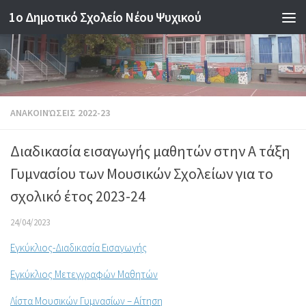
1o Δημοτικό Σχολείο Νέου Ψυχικού
Skip to content
ΑΝΑΚΟΙΝΏΣΕΙΣ 2022-23
Διαδικασία εισαγωγής μαθητών στην Α τάξη
Γυμνασίου των Μουσικών Σχολείων για το
σχολικό έτος 2023-24
24/04/2023
Εγκύκλιος-Διαδικασία Εισαγωγής
Εγκύκλιος Μετεγγραφών Μαθητών
Λίστα Μουσικών Γυμνασίων – Αίτηση