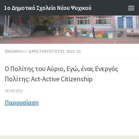
1o Δημοτικό Σχολείο Νέου Ψυχικού
Skip to content
ERASMUS+
/
ΔΡΑΣΤΗΡΙΌΤΗΤΕΣ 2021-22
Ο Πολίτης του Αύριο, Εγώ, ένας Ενεργός
Πολίτης: Act-Active Citizenship
08/06/2022
Παρουσίαση