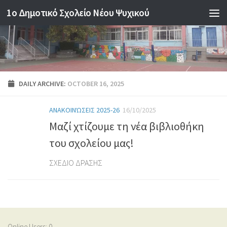
1o Δημοτικό Σχολείο Νέου Ψυχικού
Skip to content
DAILY ARCHIVE:
OCTOBER 16, 2025
ΑΝΑΚΟΙΝΏΣΕΙΣ 2025-26
16/10/2025
Μαζί χτίζουμε τη νέα βιβλιοθήκη
του σχολείου μας!
ΣΧΕΔΙΟ ΔΡΑΣΗΣ
Online Users:
0